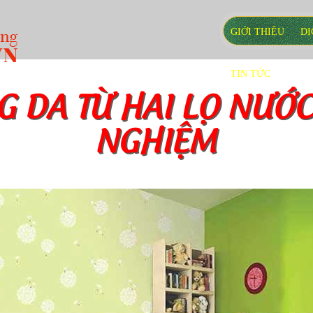
GIỚI THIỆU
DỊ
TIN TỨC
 DA TỪ HAI LỌ NƯỚC
NGHIỆM