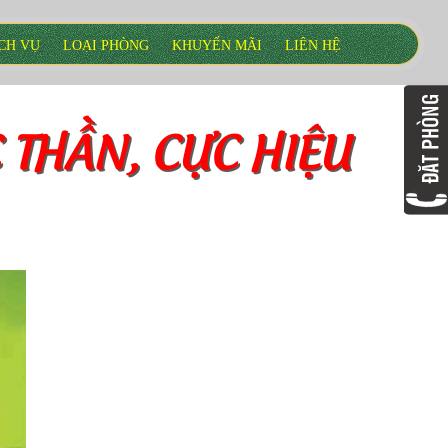
CH VỤ
LOẠI PHÒNG
KHUYẾN MÃI
LIÊN HỆ
 THẦN, CỰC HIỆU